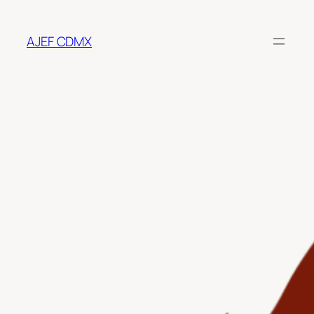
Saltar
al
AJEF CDMX
contenido